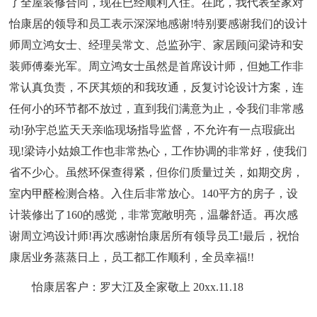
了全屋装修合同，现在已经顺利入住。在此，我代表全家对
怡康居的领导和员工表示深深地感谢!特别要感谢我们的设计
师周立鸿女士、经理吴常文、总监孙宇、家居顾问梁诗和安
装师傅秦光军。周立鸿女士虽然是首席设计师，但她工作非
常认真负责，不厌其烦的和我玫通，反复讨论设计方案，连
任何小的环节都不放过，直到我们满意为止，令我们非常感
动!孙宇总监天天亲临现场指导监督，不允许有一点瑕疵出
现!梁诗小姑娘工作也非常热心，工作协调的非常好，使我们
省不少心。虽然环保查得紧，但你们质量过关，如期交房，
室内甲醛检测合格。入住后非常放心。140平方的房子，设
计装修出了160的感觉，非常宽敞明亮，温馨舒适。再次感
谢周立鸿设计师!再次感谢怡康居所有领导员工!最后，祝怡
康居业务蒸蒸日上，员工都工作顺利，全员幸福!!
怡康居客户：罗大江及全家敬上 20xx.11.18