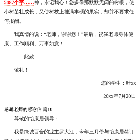
5487个字……
神，永记我心！您多像那默默无闻的树根，使
小树茁壮成长，又使树枝上挂满丰硕的果实，却并不要求任
何报酬。
我真情的说：“老师，谢谢您！”最后，祝崔老师身体健
康、工作顺利、万事如意！
此致
敬礼！
您的学生：叶xx
20xx年7月20日
感谢老师的感谢信 篇10
尊敬的怡康居领导：
我是绿城百合的业主罗大江，今年三月份与怡康居签订