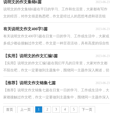
说明文的作文集锦6篇
2023-06-23
说明文的作文集锦6篇在平日的学习、工作和生活里，大家都有写作
文的经历，对作文很是熟悉吧，作文是经过人的思想考虑和语言组
织，通过文字来表达一个主题意义的记叙方法。那么，怎么...
有关说明文作文400字5篇
2023-06-23
有关说明文作文400字5篇在日复一日的学习、工作或生活中，大家或
多或少都会接触过作文吧，作文是一种言语活动，具有高度的综合性
和创造性。一篇什么样的作文才能称之为优秀作文呢...
【实用】说明文的作文汇编5篇
2023-06-23
【实用】说明文的作文汇编5篇在我们平凡的日常里，大家对作文都
不陌生吧，作文一定要做到主题集中，围绕同一主题作深入阐述，切
忌东拉西扯，主题涣散甚至无主题。你知道作文怎样才能...
【推荐】说明文作文锦集七篇
2023-06-23
【推荐】说明文作文锦集七篇在日复一日的学习、工作或生活中，大
家都接触过作文吧，作文一定要做到主题集中，围绕同一主题作深入
阐述，切忌东拉西扯，主题涣散甚至无主题。为了让您在...
1
2
3
4
5
首页
上一页
下一页