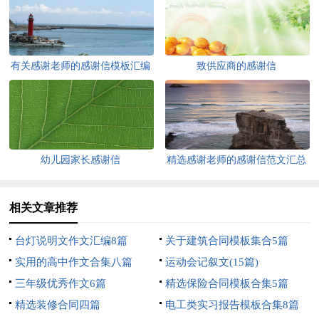
有关感谢老师的感谢信模板汇编
致供应商的感谢信
5篇
幼儿园家长感谢信
精选感谢老师的感谢信范文汇总
10篇
相关文章推荐
台灯说明文作文汇编8篇
关于建筑合同模板集合5篇
实用的高中作文合集八篇
运动会记叙文(15篇)
三年级优秀作文6篇
精选保险合同模板合集5篇
精选装修合同四篇
电工类实习报告模板合集8篇